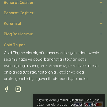
Baharat Çeşitleri
Baharat Çeşitleri
Kurumsal
Blog Yazılarımız
Gold Thyme
Gold Thyme olarak, dünyanın dört bir yanından özenle
seçilmiş, taze ve doğal baharatları toptan satış
avantajlarıyla sunuyoruz. Amacımız, lezzeti ve kalitesini
ön planda tutarak, restoranlar, oteller ve gıda
profesyonelleri için güvenilir bir tedarikçi olmaktır.
Alışveriş deneyiminizi iyileştirmek için yasal
düzenlemelere uygun çerezler (cookies)