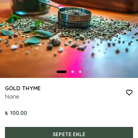
GOLD THYME
Nane
₺ 100.00
SEPETE EKLE