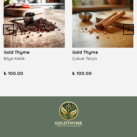
Gold Thyme
Gold Thyme
Bilye Kekik
Çubuk Tarçın
₺ 100.00
₺ 100.00