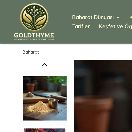
Baharat Dünyası
Tarifler
Keşfet ve Öğ
Baharat