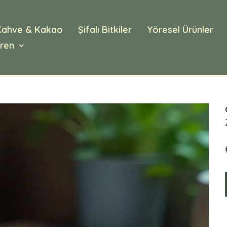
Kahve & Kakao
Şifalı Bitkiler
Yöresel Ürünler
ren