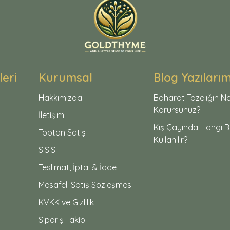
leri
Kurumsal
Blog Yazılarım
Hakkımızda
Baharat Tazeliğin Na
Korursunuz?
İletişim
Kış Çayında Hangi B
Toptan Satış
Kullanılır?
S.S.S
Teslimat, İptal & İade
Mesafeli Satış Sözleşmesi
KVKK ve Gizlilik
Sipariş Takibi